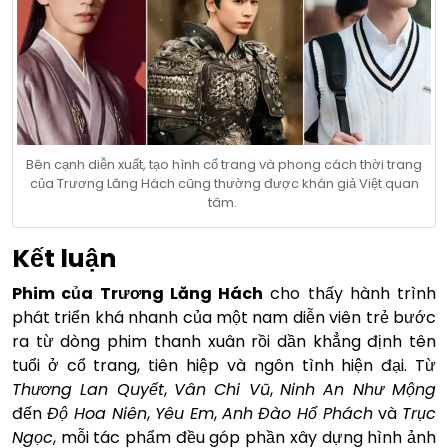
Bên cạnh diễn xuất, tạo hình cổ trang và phong cách thời trang
của Trương Lăng Hách cũng thường được khán giả Việt quan
tâm.
Kết luận
Phim của Trương Lăng Hách
cho thấy hành trình
phát triển khá nhanh của một nam diễn viên trẻ bước
ra từ dòng phim thanh xuân rồi dần khẳng định tên
tuổi ở cổ trang, tiên hiệp và ngôn tình hiện đại. Từ
Thương Lan Quyết
,
Vân Chi Vũ
,
Ninh An Như Mộng
đến
Độ Hoa Niên
,
Yêu Em
,
Anh Đào Hổ Phách
và
Trục
Ngọc
, mỗi tác phẩm đều góp phần xây dựng hình ảnh