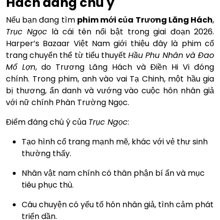
Hách đáng chú ý
Nếu bạn đang tìm
phim mới của Trương Lăng Hách
,
Trục Ngọc
là cái tên nổi bật trong giai đoạn 2026.
Harper’s Bazaar Việt Nam giới thiệu đây là phim cổ
trang chuyển thể từ tiểu thuyết
Hầu Phu Nhân và Đao
Mổ Lợn
, do Trương Lăng Hách và Điền Hi Vi đóng
chính. Trong phim, anh vào vai Tạ Chinh, một hầu gia
bị thương, ẩn danh và vướng vào cuộc hôn nhân giả
với nữ chính Phàn Trường Ngọc.
Điểm đáng chú ý của
Trục Ngọc
:
Tạo hình cổ trang mạnh mẽ, khác với vẻ thư sinh
thường thấy.
Nhân vật nam chính có thân phận bí ẩn và mục
tiêu phục thù.
Câu chuyện có yếu tố hôn nhân giả, tình cảm phát
triển dần.