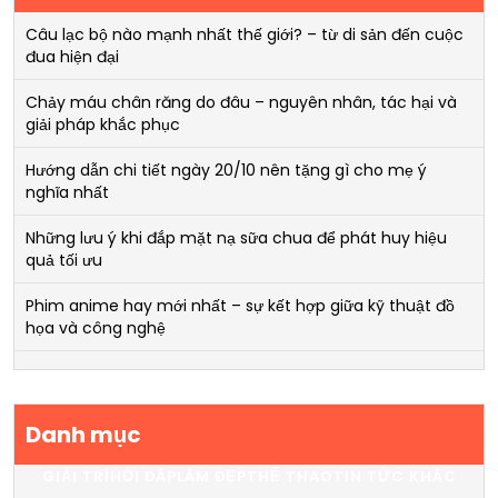
Câu lạc bộ nào mạnh nhất thế giới? – từ di sản đến cuộc
đua hiện đại
Chảy máu chân răng do đâu – nguyên nhân, tác hại và
giải pháp khắc phục
Hướng dẫn chi tiết ngày 20/10 nên tặng gì cho mẹ ý
nghĩa nhất
Những lưu ý khi đắp mặt nạ sữa chua để phát huy hiệu
quả tối ưu
Phim anime hay mới nhất – sự kết hợp giữa kỹ thuật đồ
họa và công nghệ
Danh mục
GIẢI TRÍ
HỎI ĐÁP
LÀM ĐẸP
THỂ THAO
TIN TỨC KHÁC