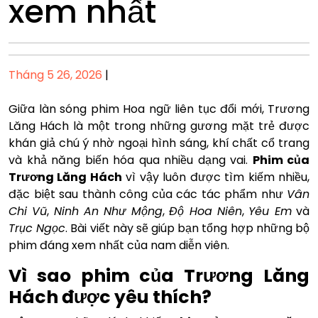
xem nhất
Posted
Tháng 5 26, 2026
|
on
Giữa làn sóng phim Hoa ngữ liên tục đổi mới, Trương
Lăng Hách là một trong những gương mặt trẻ được
khán giả chú ý nhờ ngoại hình sáng, khí chất cổ trang
và khả năng biến hóa qua nhiều dạng vai.
Phim của
Trương Lăng Hách
vì vậy luôn được tìm kiếm nhiều,
đặc biệt sau thành công của các tác phẩm như
Vân
Chi Vũ
,
Ninh An Như Mộng
,
Độ Hoa Niên
,
Yêu Em
và
Trục Ngọc
. Bài viết này sẽ giúp bạn tổng hợp những bộ
phim đáng xem nhất của nam diễn viên.
Vì sao phim của Trương Lăng
Hách được yêu thích?