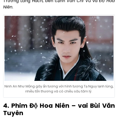
Trương Lăng Hách, bên cạnh
Vân Chi Vũ
và
Độ Hoa
Niên
.
Ninh An Như Mộng gây ấn tượng với hình tượng Tạ Nguy lạnh lùng,
nhiều tổn thương và có chiều sâu tâm lý.
4. Phim Độ Hoa Niên – vai Bùi Văn
Tuyên