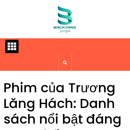
Skip
to
content
Phim của Trương
Lăng Hách: Danh
sách nổi bật đáng