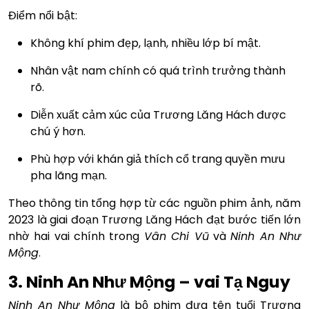
Điểm nổi bật:
Không khí phim đẹp, lạnh, nhiều lớp bí mật.
Nhân vật nam chính có quá trình trưởng thành
rõ.
Diễn xuất cảm xúc của Trương Lăng Hách được
chú ý hơn.
Phù hợp với khán giả thích cổ trang quyền mưu
pha lãng mạn.
Theo thông tin tổng hợp từ các nguồn phim ảnh, năm
2023 là giai đoạn Trương Lăng Hách đạt bước tiến lớn
nhờ hai vai chính trong
Vân Chi Vũ
và
Ninh An Như
Mộng
.
3. Ninh An Như Mộng – vai Tạ Nguy
Ninh An Như Mộng
là bộ phim đưa tên tuổi Trương