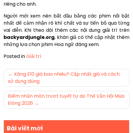
riêng cho anh.
Người mới xem nên bắt đầu bằng các phim nổi bật
nhất để cảm nhận rõ khí chất và sự tiến bộ qua từng
vai diễn. Khi theo dõi thêm các nội dung giải trí trên
backyardjungle.org
, khán giả có thể cập nhật thêm
những lựa chọn phim Hoa ngữ đáng xem.
Posted in
Giải trí
Điều
Xăng E10 giá bao nhiêu? Cập nhật giá và cách
hướng
sử dụng đúng
bài
Điểm nhấn môn trượt tuyết tự do Thế Vận Hội Mùa
viết
Đông 2026
Bài viết mới