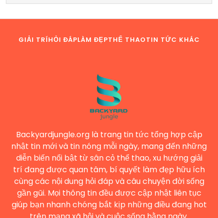
GIẢI TRÍ
HỎI ĐÁP
LÀM ĐẸP
THỂ THAO
TIN TỨC KHÁC
Backyardjungle.org là trang tin tức tổng hợp cập
nhật tin mới và tin nóng mỗi ngày, mang đến những
diễn biến nổi bật từ sân cỏ thể thao, xu hướng giải
trí đang được quan tâm, bí quyết làm đẹp hữu ích
cùng các nội dung hỏi đáp và câu chuyện đời sống
gần gũi. Mọi thông tin đều được cập nhật liên tục
giúp bạn nhanh chóng bắt kịp những điều đang hot
trên mạng xã hội và cuộc sống hằng ngày.