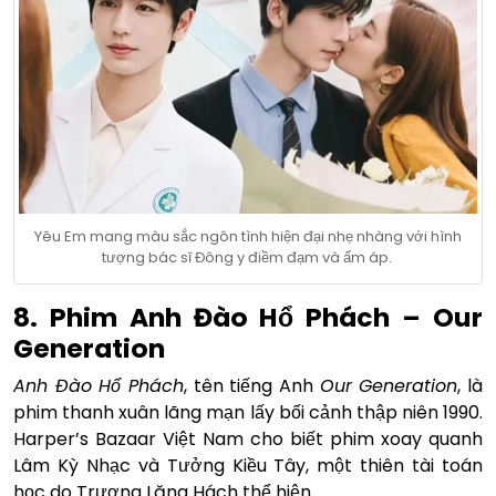
Yêu Em mang màu sắc ngôn tình hiện đại nhẹ nhàng với hình
tượng bác sĩ Đông y điềm đạm và ấm áp.
8. Phim Anh Đào Hổ Phách – Our
Generation
Anh Đào Hổ Phách
, tên tiếng Anh
Our Generation
, là
phim thanh xuân lãng mạn lấy bối cảnh thập niên 1990.
Harper’s Bazaar Việt Nam cho biết phim xoay quanh
Lâm Kỳ Nhạc và Tưởng Kiều Tây, một thiên tài toán
học do Trương Lăng Hách thể hiện.