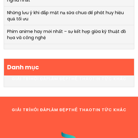
Những lưu ý khi đắp mặt nạ sữa chua để phát huy hiệu
quả tối ưu
Phim anime hay mới nhất – sự kết hợp giữa kỹ thuật đồ
họa và công nghệ
Danh mục
GIẢI TRÍ
HỎI ĐÁP
LÀM ĐẸP
THỂ THAO
TIN TỨC KHÁC
GIẢI TRÍ
HỎI ĐÁP
LÀM ĐẸP
THỂ THAO
TIN TỨC KHÁC