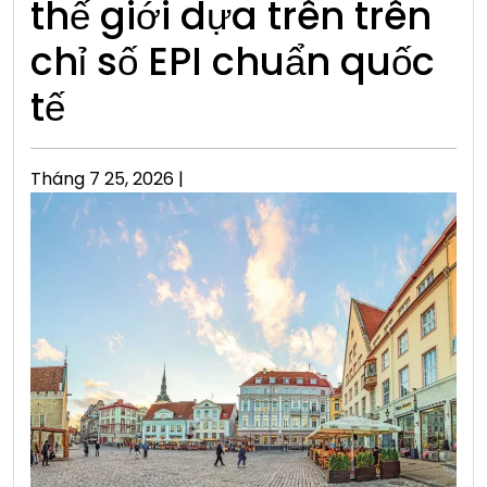
thế giới dựa trên trên
chỉ số EPI chuẩn quốc
tế
Posted
Tháng 7 25, 2026
|
on