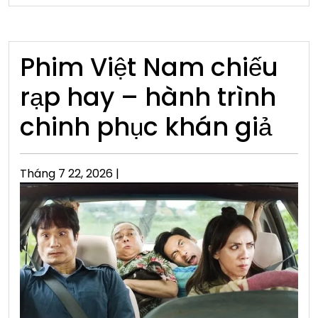
Phim Việt Nam chiếu
rạp hay – hành trình
chinh phục khán giả
Posted
Tháng 7 22, 2026
|
on