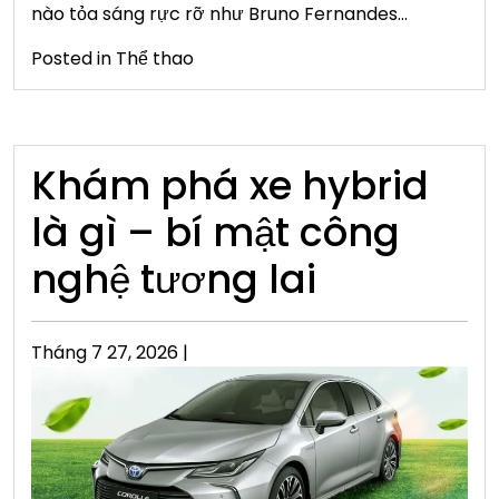
nào tỏa sáng rực rỡ như Bruno Fernandes…
Posted in
Thể thao
Khám phá xe hybrid
là gì – bí mật công
nghệ tương lai
Posted
Tháng 7 27, 2026
|
on