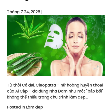
Posted
Tháng 7 24, 2026
|
on
Từ thời Cổ đại, Cleopatra – nữ hoàng huyền thoại
của Ai Cập – đã dùng Nha Đam như một "bảo bối"
không thể thiếu trong chu trình làm đẹp…
Posted in
Làm đẹp