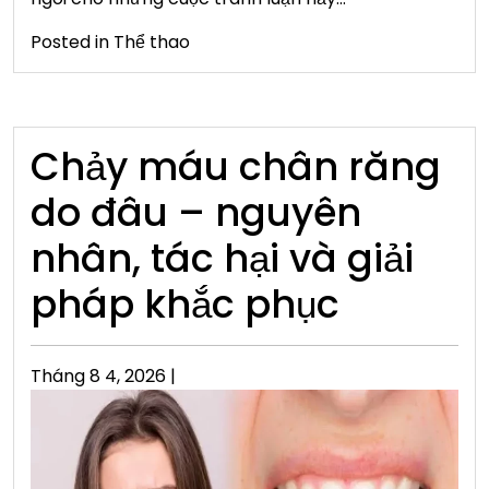
Posted in
Thể thao
Chảy máu chân răng
do đâu – nguyên
nhân, tác hại và giải
pháp khắc phục
Posted
Tháng 8 4, 2026
|
on