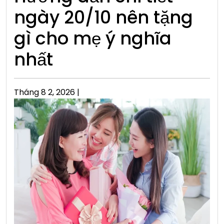
ngày 20/10 nên tặng
gì cho mẹ ý nghĩa
nhất
Posted
Tháng 8 2, 2026
|
on