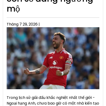
mộ
Posted
Tháng 7 29, 2026
|
on
Trong lịch sử giải đấu khắc nghiệt nhất thế giới -
Ngoại hạng Anh, chưa bao giờ có một nhà kiến tạo