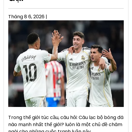
Posted
Tháng 8 6, 2026
|
on
Trong thế giới túc cầu, câu hỏi: Câu lạc bộ bóng đá
nào mạnh nhất thế giới? luôn là một chủ đề châm
ngòi cho những cuộc tranh luận nảy…