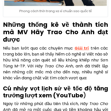
Phong cách thời trang xa xỉ chuẩn sao quốc tế
Những thống kê về thành tích
mà MV Hãy Trao Cho Anh đạt
được
Nếu bạn lướt qua các chuyên mục
Giải trí
trên các
trang báo lớn, bạn sẽ thấy hiếm có nghệ sĩ Việt nào sở
hữu khả năng càn quét số liệu khủng khiếp như Sơn
Tùng M-TP. Với
Hãy Trao Cho Anh
, anh đã thiết lập
nên những cột mốc mà cho đến nay, nhiều nghệ sĩ
khác vẫn đang chật vật tìm cách vượt qua:
Cú nhảy vọt lịch sử về tốc độ tăng
trưởng lượt xem (YouTube
)
Ngay từ những phút đầu tiên thả xích,
Hãy Trao Cho
Anh
đã mở ra một cuộc đua vô tiền khoáng hậu với