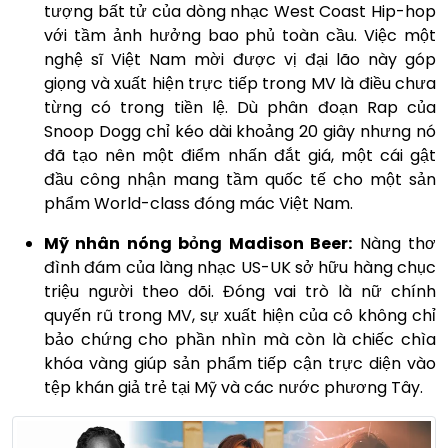
tượng bất tử của dòng nhạc West Coast Hip-hop
với tầm ảnh hưởng bao phủ toàn cầu. Việc một
nghệ sĩ Việt Nam mời được vị đại lão này góp
giọng và xuất hiện trực tiếp trong MV là điều chưa
từng có trong tiền lệ. Dù phân đoạn Rap của
Snoop Dogg chỉ kéo dài khoảng 20 giây nhưng nó
đã tạo nên một điểm nhấn đắt giá, một cái gật
đầu công nhận mang tầm quốc tế cho một sản
phẩm World-class đóng mác Việt Nam.
Mỹ nhân nóng bỏng Madison Beer:
Nàng thơ
đình đám của làng nhạc US-UK sở hữu hàng chục
triệu người theo dõi. Đóng vai trò là nữ chính
quyến rũ trong MV, sự xuất hiện của cô không chỉ
bảo chứng cho phần nhìn mà còn là chiếc chìa
khóa vàng giúp sản phẩm tiếp cận trực diện vào
tệp khán giả trẻ tại Mỹ và các nước phương Tây.