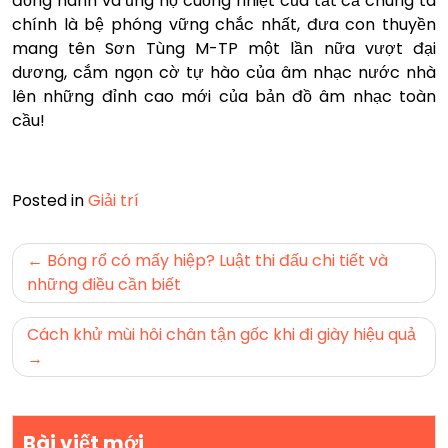
đồng hành và ủng hộ cuồng nhiệt của tất cả chúng ta
chính là bệ phóng vững chắc nhất, đưa con thuyền
mang tên Sơn Tùng M-TP một lần nữa vượt đại
dương, cắm ngọn cờ tự hào của âm nhạc nước nhà
lên những đỉnh cao mới của bản đồ âm nhạc toàn
cầu!
Posted in
Giải trí
Điều
Bóng rổ có mấy hiệp? Luật thi đấu chi tiết và
hướng
những điều cần biết
bài
Cách khử mùi hôi chân tận gốc khi đi giày hiệu quả
viết
Bài viết mới