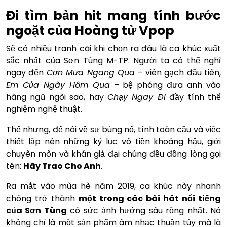
Đi tìm bản hit mang tính bước
ngoặt của Hoàng tử Vpop
Sẽ có nhiều tranh cãi khi chọn ra đâu là ca khúc xuất
sắc nhất của Sơn Tùng M-TP. Người ta có thể nghĩ
ngay đến
Cơn Mưa Ngang Qua
– viên gạch đầu tiên,
Em Của Ngày Hôm Qua
– bệ phóng đưa anh vào
hàng ngũ ngôi sao, hay
Chạy Ngay Đi
đầy tính thể
nghiệm nghệ thuật.
Thế nhưng, để nói về sự bùng nổ, tính toàn cầu và việc
thiết lập nên những kỷ lục vô tiền khoáng hậu, giới
chuyên môn và khán giả đại chúng đều đồng lòng gọi
tên:
Hãy Trao Cho Anh
.
Ra mắt vào mùa hè năm 2019, ca khúc này nhanh
chóng trở thành
một trong các bài hát nổi tiếng
của Sơn Tùng
có sức ảnh hưởng sâu rộng nhất. Nó
không chỉ là một sản phẩm âm nhạc thuần túy mà là