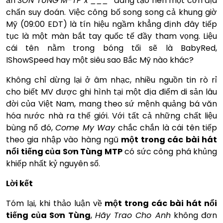
ẩn
SƠN TÙNG M-TP x ___”
đang tạo nên một cơn địa
chấn suy đoán. Việc công bố song song cả khung giờ
Mỹ (09:00 EDT) là tín hiệu ngầm khẳng định đây tiếp
tục là một màn bắt tay quốc tế đầy tham vọng. Liệu
cái tên nằm trong bóng tối sẽ là BabyRed,
IShowSpeed hay một siêu sao Bắc Mỹ nào khác?
Không chỉ dừng lại ở âm nhạc, nhiều nguồn tin rò rỉ
cho biết MV được ghi hình tại một địa điểm di sản lâu
đời của Việt Nam, mang theo sứ mệnh quảng bá văn
hóa nước nhà ra thế giới. Với tất cả những chất liệu
bùng nổ đó,
Come My Way
chắc chắn là cái tên tiếp
theo gia nhập vào hàng ngũ
một trong các bài hát
nổi tiếng của Sơn Tùng MTP
có sức công phá khủng
khiếp nhất kỷ nguyên số.
Lời kết
Tóm lại, khi thảo luận về
một trong các bài hát nổi
tiếng của Sơn Tùng
,
Hãy Trao Cho Anh
không đơn