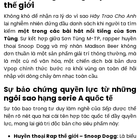
thế giới
Không khó để nhận ra lý do vì sao
Hãy Trao Cho Anh
lại nghiễm nhiên đứng đầu danh sách khi người ta tìm
kiếm
một trong các bài hát nổi tiếng của Sơn
Tùng
. Sự kết hợp giữa Sơn Tùng M-TP, rapper huyền
thoại Snoop Dogg và mỹ nhân Madison Beer không
đơn thuần là một sản phẩm giải trí thông thường, mà
là một cú nổ văn hóa, một chiến dịch bài bản đưa
Vpop chính thức bước ra khỏi vùng an toàn để hội
nhập với dòng chảy âm nhạc toàn cầu.
Sự bảo chứng quyền lực từ những
ngôi sao hạng serie A quốc tế
Sự táo bạo trong tư duy làm nghề của
Sếp
được thể
hiện rõ nét qua hai cái tên hợp tác quốc tế đầy quyền
lực, mang lại giá trị độc bản cho siêu phẩm này:
Huyền thoại Rap thế giới – Snoop Dogg:
Là biểu