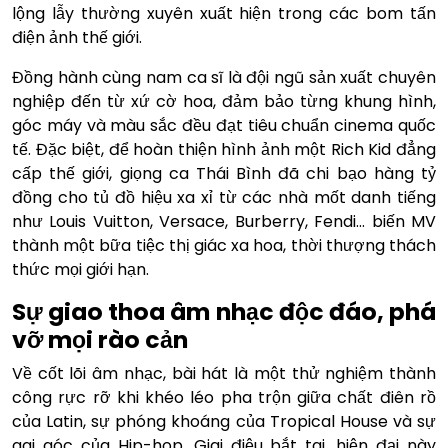
lộng lẫy thường xuyên xuất hiện trong các bom tấn
điện ảnh thế giới.
Đồng hành cùng nam ca sĩ là đội ngũ sản xuất chuyên
nghiệp đến từ xứ cờ hoa, đảm bảo từng khung hình,
góc máy và màu sắc đều đạt tiêu chuẩn cinema quốc
tế. Đặc biệt, để hoàn thiện hình ảnh một Rich Kid đẳng
cấp thế giới, giọng ca Thái Bình đã chi bạo hàng tỷ
đồng cho tủ đồ hiệu xa xỉ từ các nhà mốt danh tiếng
như Louis Vuitton, Versace, Burberry, Fendi… biến MV
thành một bữa tiệc thị giác xa hoa, thời thượng thách
thức mọi giới hạn.
Sự giao thoa âm nhạc độc đáo, phá
vỡ mọi rào cản
Về cốt lõi âm nhạc, bài hát là một thử nghiệm thành
công rực rỡ khi khéo léo pha trộn giữa chất điên rồ
của Latin, sự phóng khoáng của Tropical House và sự
gai góc của Hip-hop. Giai điệu bắt tai, hiện đại này