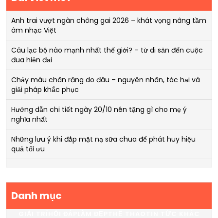
Anh trai vượt ngàn chông gai 2026 – khát vọng nâng tầm
âm nhạc Việt
Câu lạc bộ nào mạnh nhất thế giới? – từ di sản đến cuộc
đua hiện đại
Chảy máu chân răng do đâu – nguyên nhân, tác hại và
giải pháp khắc phục
Hướng dẫn chi tiết ngày 20/10 nên tặng gì cho mẹ ý
nghĩa nhất
Những lưu ý khi đắp mặt nạ sữa chua để phát huy hiệu
quả tối ưu
Danh mục
GIẢI TRÍ
HỎI ĐÁP
LÀM ĐẸP
THỂ THAO
TIN TỨC KHÁC