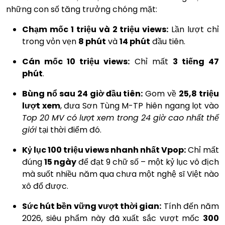
những con số tăng trưởng chóng mặt:
Chạm mốc 1 triệu và 2 triệu views:
Lần lượt chỉ
trong vỏn vẹn
8 phút
và
14 phút
đầu tiên.
Cán mốc 10 triệu views:
Chỉ mất
3 tiếng 47
phút
.
Bùng nổ sau 24 giờ đầu tiên:
Gom về
25,8 triệu
lượt xem
, đưa Sơn Tùng M-TP hiên ngang lọt vào
Top 20 MV có lượt xem trong 24 giờ cao nhất thế
giới
tại thời điểm đó.
Kỷ lục 100 triệu views nhanh nhất Vpop:
Chỉ mất
đúng
15 ngày
để đạt 9 chữ số – một kỷ lục vô địch
mà suốt nhiều năm qua chưa một nghệ sĩ Việt nào
xô đổ được.
Sức hút bền vững vượt thời gian:
Tính đến năm
2026, siêu phẩm này đã xuất sắc vượt mốc
300