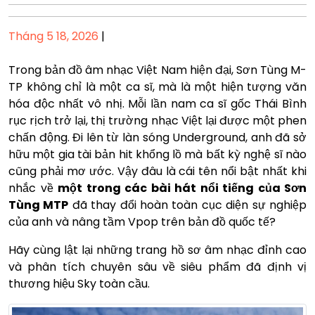
Posted
Tháng 5 18, 2026
|
on
Trong bản đồ âm nhạc Việt Nam hiện đại, Sơn Tùng M-
TP không chỉ là một ca sĩ, mà là một hiện tượng văn
hóa độc nhất vô nhị. Mỗi lần nam ca sĩ gốc Thái Bình
rục rịch trở lại, thị trường nhạc Việt lại được một phen
chấn động. Đi lên từ làn sóng Underground, anh đã sở
hữu một gia tài bản hit khổng lồ mà bất kỳ nghệ sĩ nào
cũng phải mơ ước. Vậy đâu là cái tên nổi bật nhất khi
nhắc về
một trong các bài hát nổi tiếng của Sơn
Tùng MTP
đã thay đổi hoàn toàn cục diện sự nghiệp
của anh và nâng tầm Vpop trên bản đồ quốc tế?
Hãy cùng lật lại những trang hồ sơ âm nhạc đỉnh cao
và phân tích chuyên sâu về siêu phẩm đã định vị
thương hiệu Sky toàn cầu.