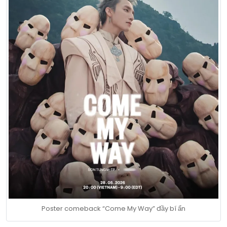
Poster comeback “Come My Way” đầy bí ẩn