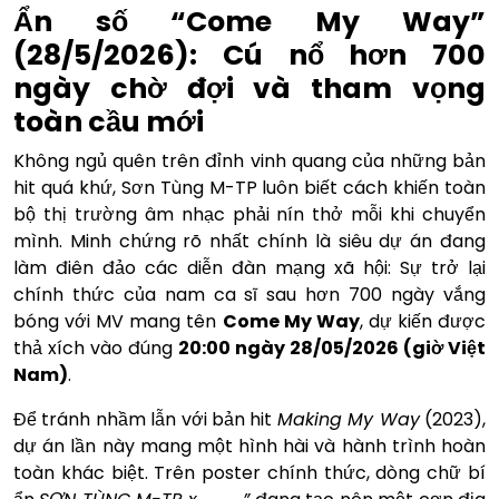
Ẩn số “Come My Way”
(28/5/2026): Cú nổ hơn 700
ngày chờ đợi và tham vọng
toàn cầu mới
Không ngủ quên trên đỉnh vinh quang của những bản
hit quá khứ, Sơn Tùng M-TP luôn biết cách khiến toàn
bộ thị trường âm nhạc phải nín thở mỗi khi chuyển
mình. Minh chứng rõ nhất chính là siêu dự án đang
làm điên đảo các diễn đàn mạng xã hội: Sự trở lại
chính thức của nam ca sĩ sau hơn 700 ngày vắng
bóng với MV mang tên
Come My Way
, dự kiến được
thả xích vào đúng
20:00 ngày 28/05/2026 (giờ Việt
Nam)
.
Để tránh nhầm lẫn với bản hit
Making My Way
(2023),
dự án lần này mang một hình hài và hành trình hoàn
toàn khác biệt. Trên poster chính thức, dòng chữ bí