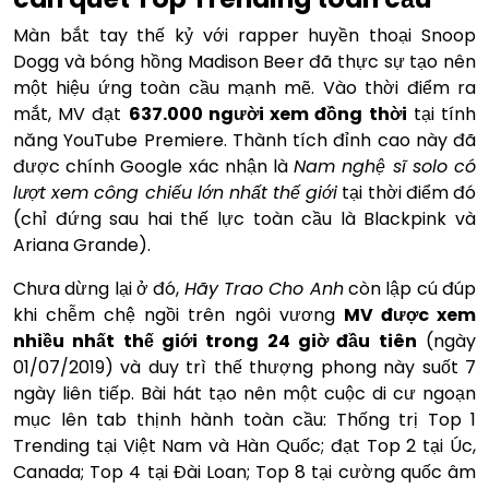
Màn bắt tay thế kỷ với rapper huyền thoại Snoop
Dogg và bóng hồng Madison Beer đã thực sự tạo nên
một hiệu ứng toàn cầu mạnh mẽ. Vào thời điểm ra
mắt, MV đạt
637.000 người xem đồng thời
tại tính
năng YouTube Premiere. Thành tích đỉnh cao này đã
được chính Google xác nhận là
Nam nghệ sĩ solo có
lượt xem công chiếu lớn nhất thế giới
tại thời điểm đó
(chỉ đứng sau hai thế lực toàn cầu là Blackpink và
Ariana Grande).
Chưa dừng lại ở đó,
Hãy Trao Cho Anh
còn lập cú đúp
khi chễm chệ ngồi trên ngôi vương
MV được xem
nhiều nhất thế giới trong 24 giờ đầu tiên
(ngày
01/07/2019) và duy trì thế thượng phong này suốt 7
ngày liên tiếp. Bài hát tạo nên một cuộc di cư ngoạn
mục lên tab thịnh hành toàn cầu: Thống trị Top 1
Trending tại Việt Nam và Hàn Quốc; đạt Top 2 tại Úc,
Canada; Top 4 tại Đài Loan; Top 8 tại cường quốc âm