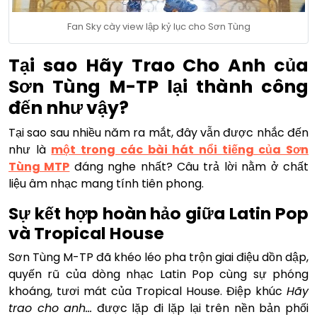
Fan Sky cày view lập kỷ lục cho Sơn Tùng
Tại sao Hãy Trao Cho Anh của
Sơn Tùng M-TP lại thành công
đến như vậy?
Tại sao sau nhiều năm ra mắt, đây vẫn được nhắc đến
như là
một trong các bài hát nổi tiếng của Sơn
Tùng MTP
đáng nghe nhất? Câu trả lời nằm ở chất
liệu âm nhạc mang tính tiên phong.
Sự kết hợp hoàn hảo giữa Latin Pop
và Tropical House
Sơn Tùng M-TP đã khéo léo pha trộn giai điệu dồn dập,
quyến rũ của dòng nhạc Latin Pop cùng sự phóng
khoáng, tươi mát của Tropical House. Điệp khúc
Hãy
trao cho anh…
được lặp đi lặp lại trên nền bản phối