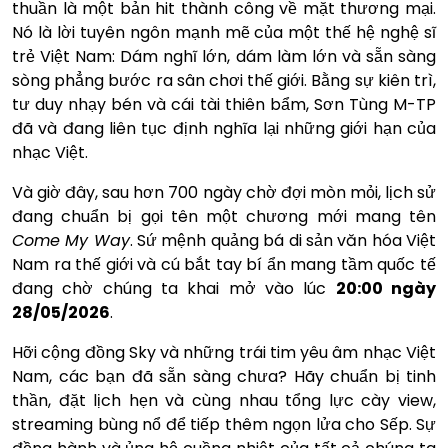
thuần là một bản hit thành công về mặt thương mại.
Nó là lời tuyên ngôn mạnh mẽ của một thế hệ nghệ sĩ
trẻ Việt Nam: Dám nghĩ lớn, dám làm lớn và sẵn sàng
sòng phẳng bước ra sân chơi thế giới. Bằng sự kiên trì,
tư duy nhạy bén và cái tài thiên bẩm, Sơn Tùng M-TP
đã và đang liên tục định nghĩa lại những giới hạn của
nhạc Việt.
Và giờ đây, sau hơn 700 ngày chờ đợi mòn mỏi, lịch sử
đang chuẩn bị gọi tên một chương mới mang tên
Come My Way
. Sứ mệnh quảng bá di sản văn hóa Việt
Nam ra thế giới và cú bắt tay bí ẩn mang tầm quốc tế
đang chờ chúng ta khai mở vào lúc
20:00 ngày
28/05/2026
.
Hỡi cộng đồng Sky và những trái tim yêu âm nhạc Việt
Nam, các bạn đã sẵn sàng chưa? Hãy chuẩn bị tinh
thần, đặt lịch hẹn và cùng nhau tổng lực cày view,
streaming bùng nổ để tiếp thêm ngọn lửa cho Sếp. Sự