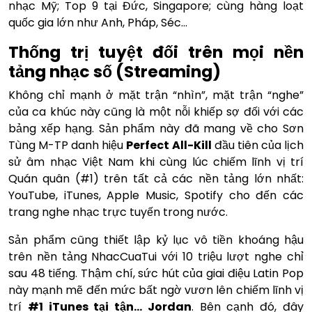
nhạc Mỹ; Top 9 tại Đức, Singapore; cùng hàng loạt
quốc gia lớn như Anh, Pháp, Séc…
Thống trị tuyệt đối trên mọi nền
tảng nhạc số (Streaming)
Không chỉ mạnh ở mặt trận “nhìn”, mặt trận “nghe”
của ca khúc này cũng là một nỗi khiếp sợ đối với các
bảng xếp hạng. Sản phẩm này đã mang về cho Sơn
Tùng M-TP danh hiệu
Perfect All-Kill
đầu tiên của lịch
sử âm nhạc Việt Nam khi cùng lúc chiếm lĩnh vị trí
Quán quân (#1) trên tất cả các nền tảng lớn nhất:
YouTube, iTunes, Apple Music, Spotify cho đến các
trang nghe nhạc trực tuyến trong nước.
Sản phẩm cũng thiết lập kỷ lục vô tiền khoáng hậu
trên nền tảng NhacCuaTui với 10 triệu lượt nghe chỉ
sau 48 tiếng. Thậm chí, sức hút của giai điệu Latin Pop
này mạnh mẽ đến mức bất ngờ vươn lên chiếm lĩnh vị
trí
#1 iTunes tại tận… Jordan
. Bên cạnh đó, đây