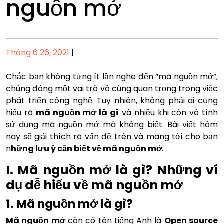
nguồn mở
Posted
Tháng 6 26, 2021
|
on
Chắc bạn không từng ít lần nghe đến “mã nguồn mở”,
chúng đóng một vai trò vô cùng quan trọng trong việc
phát triển công nghệ. Tuy nhiên, không phải ai cũng
hiểu rõ
mã nguồn mở là gì
và nhiều khi còn vô tình
sử dụng mã nguồn mở mà không biết. Bài viết hôm
nay sẽ giải thích rõ vấn đề trên và mang tới cho bạn
n
hững lưu ý cần biết về mã nguồn mở
.
I. Mã nguồn mở là gì? Những ví
dụ dễ hiểu về mã nguồn mở
1. Mã nguồn mở là gì?
Mã nguồn mở
còn có tên tiếng Anh là
Open source