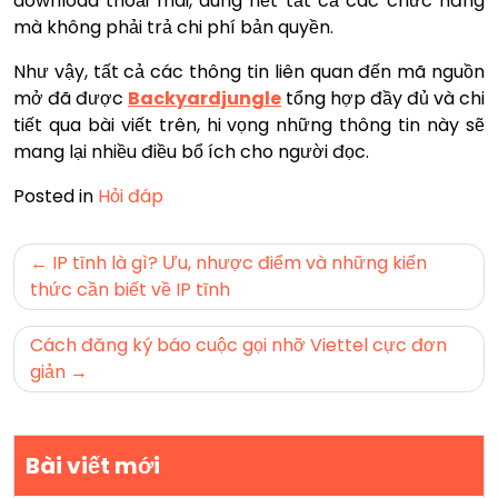
download thoải mái, dùng hết tất cả các chức năng
mà không phải trả chi phí bản quyền.
Như vậy, tất cả các thông tin liên quan đến mã nguồn
mở đã được
Backyardjungle
tổng hợp đầy đủ và chi
tiết qua bài viết trên, hi vọng những thông tin này sẽ
mang lại nhiều điều bổ ích cho người đọc.
Posted in
Hỏi đáp
Điều
IP tĩnh là gì? Ưu, nhược điểm và những kiến
hướng
thức cần biết về IP tĩnh
bài
Cách đăng ký báo cuộc gọi nhỡ Viettel cực đơn
viết
giản
Bài viết mới