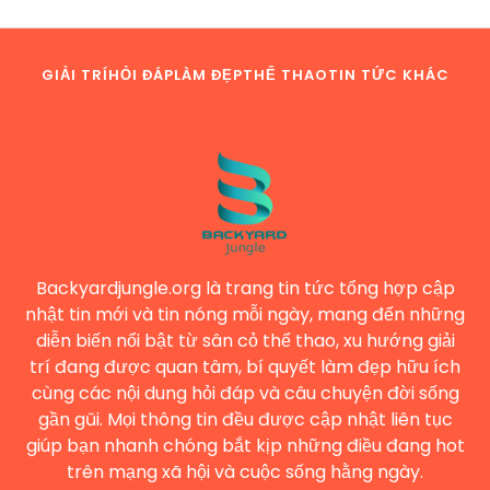
GIẢI TRÍ
HỎI ĐÁP
LÀM ĐẸP
THỂ THAO
TIN TỨC KHÁC
Backyardjungle.org là trang tin tức tổng hợp cập
nhật tin mới và tin nóng mỗi ngày, mang đến những
diễn biến nổi bật từ sân cỏ thể thao, xu hướng giải
trí đang được quan tâm, bí quyết làm đẹp hữu ích
cùng các nội dung hỏi đáp và câu chuyện đời sống
gần gũi. Mọi thông tin đều được cập nhật liên tục
giúp bạn nhanh chóng bắt kịp những điều đang hot
trên mạng xã hội và cuộc sống hằng ngày.