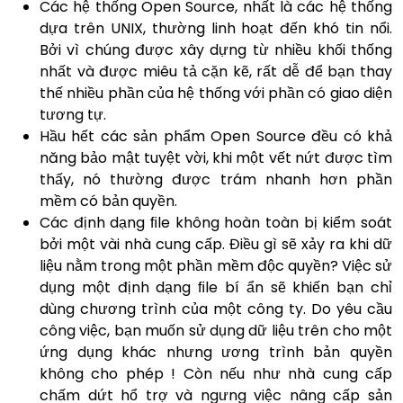
Các hệ thống Open Source, nhất là các hệ thống
dựa trên UNIX, thường linh hoạt đến khó tin nổi.
Bởi vì chúng được xây dựng từ nhiều khối thống
nhất và được miêu tả cặn kẽ, rất dễ để bạn thay
thế nhiều phần của hệ thống với phần có giao diện
tương tự.
Hầu hết các sản phẩm Open Source đều có khả
năng bảo mật tuyệt vời, khi một vết nứt được tìm
thấy, nó thường được trám nhanh hơn phần
mềm có bản quyền.
Các định dạng ﬁle không hoàn toàn bị kiểm soát
bởi một vài nhà cung cấp. Điều gì sẽ xảy ra khi dữ
liệu nằm trong một phần mềm độc quyền? Việc sử
dụng một định dạng ﬁle bí ẩn sẽ khiến bạn chỉ
dùng chương trình của một công ty. Do yêu cầu
công việc, bạn muốn sử dụng dữ liệu trên cho một
ứng dụng khác nhưng ương trình bản quyền
không cho phép ! Còn nếu như nhà cung cấp
chấm dứt hổ trợ và ngưng việc nâng cấp sản