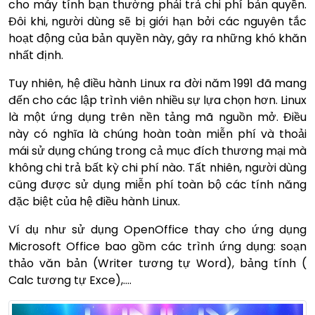
cho máy tính bạn thường phải trả chi phí bản quyền.
Đôi khi, người dùng sẽ bị giới hạn bởi các nguyên tắc
hoạt động của bản quyền này, gây ra những khó khăn
nhất định.
Tuy nhiên, hệ điều hành Linux ra đời năm 1991 đã mang
đến cho các lập trình viên nhiều sự lựa chọn hơn. Linux
là một ứng dụng trên nền tảng mã nguồn mở. Điều
này có nghĩa là chúng hoàn toàn miễn phí và thoải
mái sử dụng chúng trong cả mục đích thương mại mà
không chi trả bất kỳ chi phí nào. Tất nhiên, người dùng
cũng được sử dụng miễn phí toàn bộ các tính năng
đặc biệt của hệ điều hành Linux.
Ví dụ như sử dụng OpenOffice thay cho ứng dụng
Microsoft Office bao gồm các trình ứng dụng: soạn
thảo văn bản (Writer tương tự Word), bảng tính (
Calc tương tự Exce),….