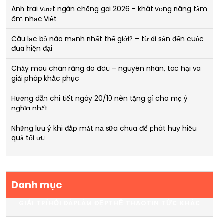
Anh trai vượt ngàn chông gai 2026 – khát vọng nâng tầm
âm nhạc Việt
Câu lạc bộ nào mạnh nhất thế giới? – từ di sản đến cuộc
đua hiện đại
Chảy máu chân răng do đâu – nguyên nhân, tác hại và
giải pháp khắc phục
Hướng dẫn chi tiết ngày 20/10 nên tặng gì cho mẹ ý
nghĩa nhất
Những lưu ý khi đắp mặt nạ sữa chua để phát huy hiệu
quả tối ưu
Danh mục
GIẢI TRÍ
HỎI ĐÁP
LÀM ĐẸP
THỂ THAO
TIN TỨC KHÁC