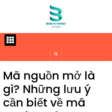
Skip
to
content
Mã nguồn mở là
gì? Những lưu ý
cần biết về mã